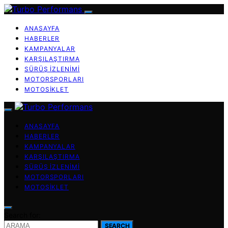
ANASAYFA
HABERLER
KAMPANYALAR
KARŞILAŞTIRMA
SÜRÜŞ İZLENIMI
MOTORSPORLARI
MOTOSIKLET
ANASAYFA
HABERLER
KAMPANYALAR
KARŞILAŞTIRMA
SÜRÜŞ İZLENIMI
MOTORSPORLARI
MOTOSIKLET
Search for:
SEARCH