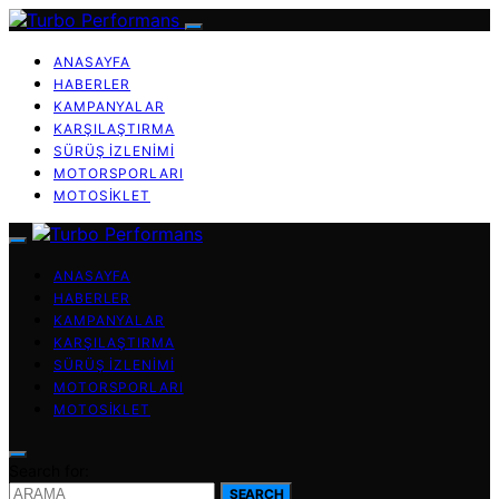
ANASAYFA
HABERLER
KAMPANYALAR
KARŞILAŞTIRMA
SÜRÜŞ İZLENIMI
MOTORSPORLARI
MOTOSIKLET
ANASAYFA
HABERLER
KAMPANYALAR
KARŞILAŞTIRMA
SÜRÜŞ İZLENIMI
MOTORSPORLARI
MOTOSIKLET
Search for:
SEARCH