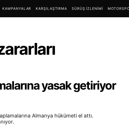
KAMPANYALAR
KARŞILAŞTIRMA
SÜRÜŞ İZLENIMI
MOTORSPO
ararları
alarına yasak getiriyor
kaplamalarına Almanya hükümeti el attı.
nıyor.