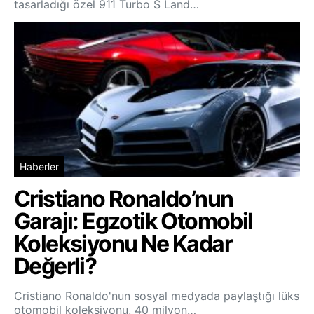
tasarladığı özel 911 Turbo S Land…
Haberler
Cristiano Ronaldo’nun
Garajı: Egzotik Otomobil
Koleksiyonu Ne Kadar
Değerli?
Cristiano Ronaldo'nun sosyal medyada paylaştığı lüks
otomobil koleksiyonu, 40 milyon…