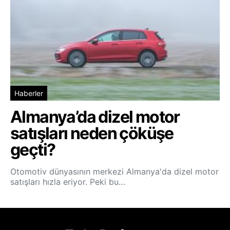
Haberler
Almanya’da dizel motor
satışları neden çöküşe
geçti?
Otomotiv dünyasının merkezi Almanya'da dizel motor
satışları hızla eriyor. Peki bu…