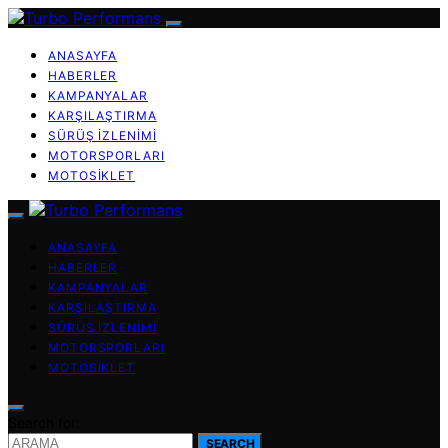
ANASAYFA
HABERLER
KAMPANYALAR
KARŞILAŞTIRMA
SÜRÜŞ İZLENIMI
MOTORSPORLARI
MOTOSIKLET
ANASAYFA
HABERLER
KAMPANYALAR
KARŞILAŞTIRMA
SÜRÜŞ İZLENIMI
MOTORSPORLARI
MOTOSIKLET
Search for:
SEARCH