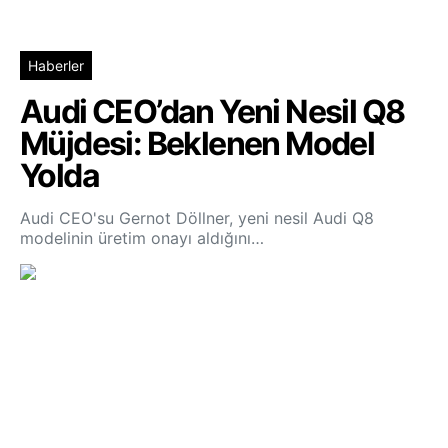
Haberler
Audi CEO’dan Yeni Nesil Q8
Müjdesi: Beklenen Model
Yolda
Audi CEO'su Gernot Döllner, yeni nesil Audi Q8
modelinin üretim onayı aldığını…