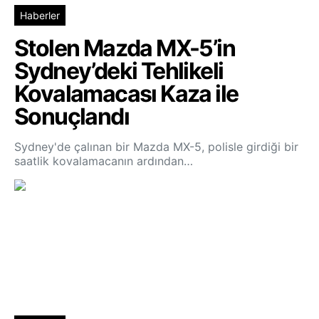
Haberler
Stolen Mazda MX-5’in
Sydney’deki Tehlikeli
Kovalamacası Kaza ile
Sonuçlandı
Sydney'de çalınan bir Mazda MX-5, polisle girdiği bir
saatlik kovalamacanın ardından…