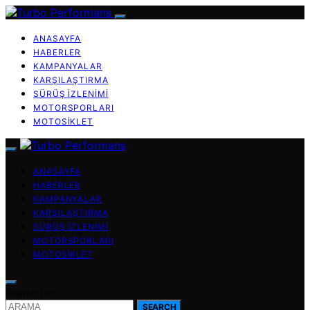
ANASAYFA
HABERLER
KAMPANYALAR
KARŞILAŞTIRMA
SÜRÜŞ İZLENIMI
MOTORSPORLARI
MOTOSIKLET
ANASAYFA
HABERLER
KAMPANYALAR
KARŞILAŞTIRMA
SÜRÜŞ İZLENIMI
MOTORSPORLARI
MOTOSIKLET
Search for:
SEARCH