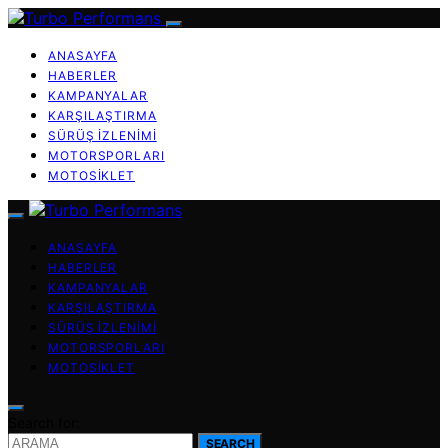
ANASAYFA
HABERLER
KAMPANYALAR
KARŞILAŞTIRMA
SÜRÜŞ İZLENIMI
MOTORSPORLARI
MOTOSIKLET
ANASAYFA
HABERLER
KAMPANYALAR
KARŞILAŞTIRMA
SÜRÜŞ İZLENIMI
MOTORSPORLARI
MOTOSIKLET
Search for:
SEARCH