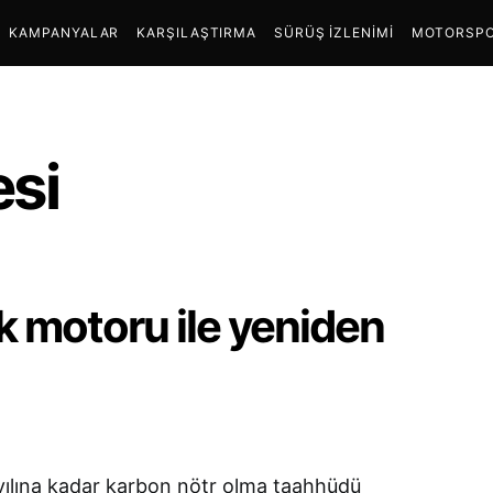
KAMPANYALAR
KARŞILAŞTIRMA
SÜRÜŞ İZLENIMI
MOTORSPO
esi
ik motoru ile yeniden
ılına kadar karbon nötr olma taahhüdü