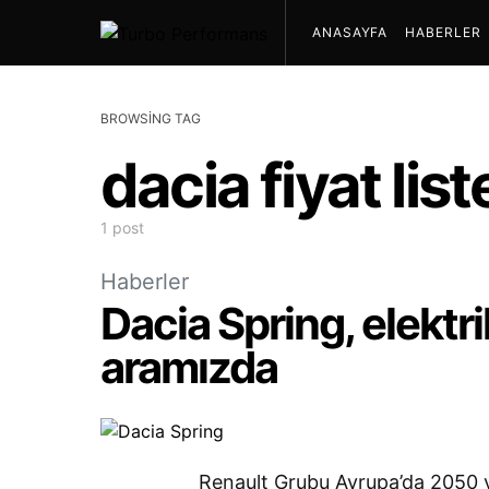
ANASAYFA
HABERLER
BROWSING TAG
dacia fiyat list
1 post
Haberler
Dacia Spring, elektr
aramızda
Renault Grubu Avrupa’da 2050 y