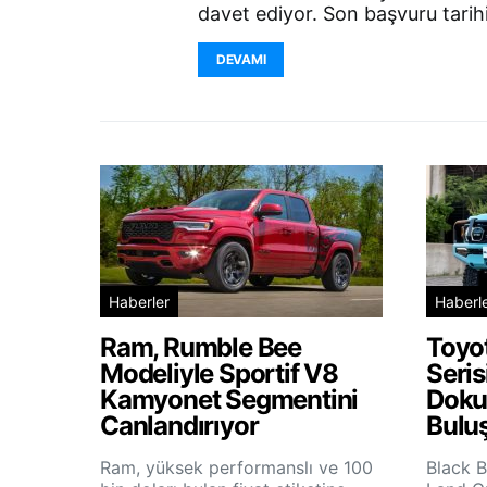
davet ediyor. Son başvuru tarih
DEVAMI
Haberler
Haberl
Ram, Rumble Bee
Toyo
Modeliyle Sportif V8
Seris
Kamyonet Segmentini
Doku
Canlandırıyor
Bulu
Ram, yüksek performanslı ve 100
Black B