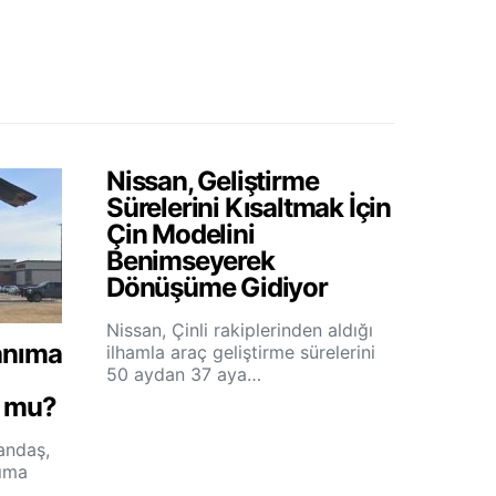
Nissan, Geliştirme
Sürelerini Kısaltmak İçin
Çin Modelini
Benimseyerek
Dönüşüme Gidiyor
Nissan, Çinli rakiplerinden aldığı
anıma
ilhamla araç geliştirme sürelerini
50 aydan 37 aya…
r mu?
andaş,
nıma