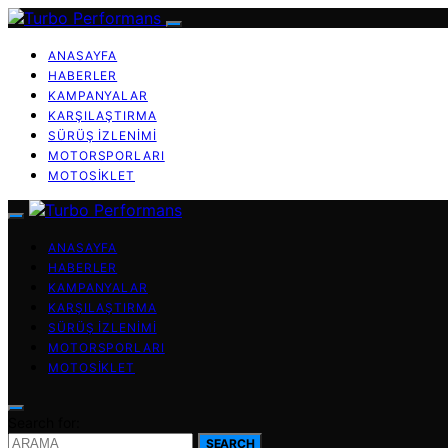
ANASAYFA
HABERLER
KAMPANYALAR
KARŞILAŞTIRMA
SÜRÜŞ İZLENIMI
MOTORSPORLARI
MOTOSIKLET
ANASAYFA
HABERLER
KAMPANYALAR
KARŞILAŞTIRMA
SÜRÜŞ İZLENIMI
MOTORSPORLARI
MOTOSIKLET
Search for:
SEARCH