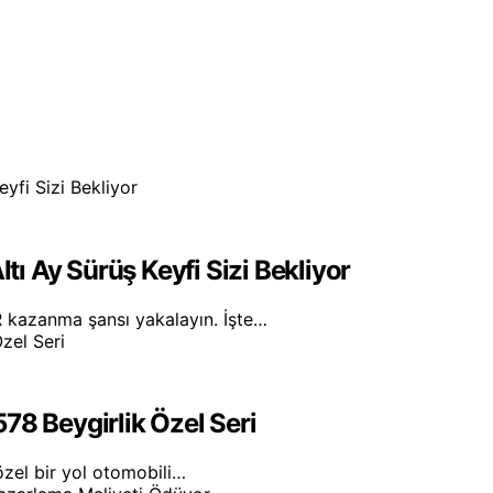
ltı Ay Sürüş Keyfi Sizi Bekliyor
 kazanma şansı yakalayın. İşte…
.578 Beygirlik Özel Seri
 özel bir yol otomobili…