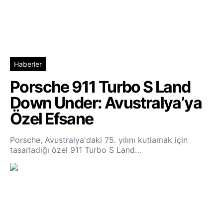
Haberler
Porsche 911 Turbo S Land
Down Under: Avustralya’ya
Özel Efsane
Porsche, Avustralya'daki 75. yılını kutlamak için
tasarladığı özel 911 Turbo S Land…