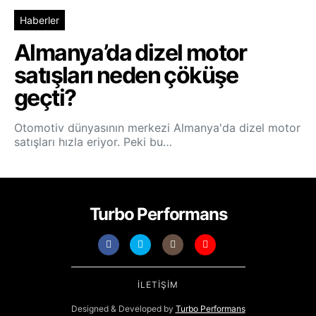
Haberler
Almanya’da dizel motor
satışları neden çöküşe
geçti?
Otomotiv dünyasının merkezi Almanya'da dizel motor
satışları hızla eriyor. Peki bu…
Turbo Performans
İLETIŞIM
Designed & Developed by
Turbo Performans