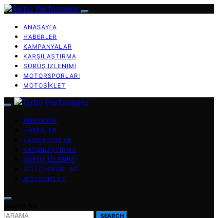
ANASAYFA
HABERLER
KAMPANYALAR
KARŞILAŞTIRMA
SÜRÜŞ İZLENIMI
MOTORSPORLARI
MOTOSIKLET
ANASAYFA
HABERLER
KAMPANYALAR
KARŞILAŞTIRMA
SÜRÜŞ İZLENIMI
MOTORSPORLARI
MOTOSIKLET
Search for:
SEARCH