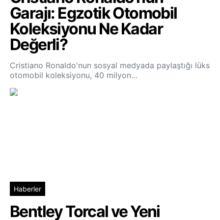
Garajı: Egzotik Otomobil
Koleksiyonu Ne Kadar
Değerli?
Cristiano Ronaldo'nun sosyal medyada paylaştığı lüks
otomobil koleksiyonu, 40 milyon…
Haberler
Bentley Torcal ve Yeni