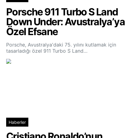
Porsche 911 Turbo S Land
Down Under: Avustralya’ya
Özel Efsane
Porsche, Avustralya'daki 75. yılını kutlamak için
tasarladığı özel 911 Turbo S Land…
Haberler
Cristiano Ronaldo’nun