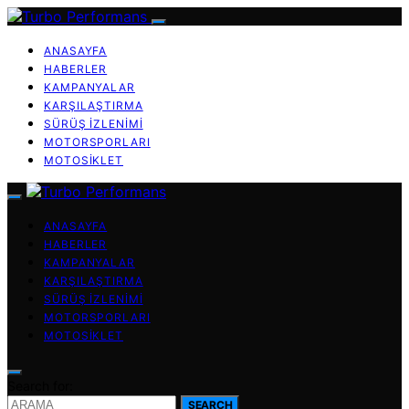
ANASAYFA
HABERLER
KAMPANYALAR
KARŞILAŞTIRMA
SÜRÜŞ İZLENIMI
MOTORSPORLARI
MOTOSIKLET
ANASAYFA
HABERLER
KAMPANYALAR
KARŞILAŞTIRMA
SÜRÜŞ İZLENIMI
MOTORSPORLARI
MOTOSIKLET
Search for:
SEARCH