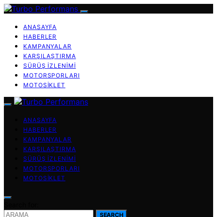
ANASAYFA
HABERLER
KAMPANYALAR
KARŞILAŞTIRMA
SÜRÜŞ İZLENIMI
MOTORSPORLARI
MOTOSIKLET
ANASAYFA
HABERLER
KAMPANYALAR
KARŞILAŞTIRMA
SÜRÜŞ İZLENIMI
MOTORSPORLARI
MOTOSIKLET
Search for:
SEARCH