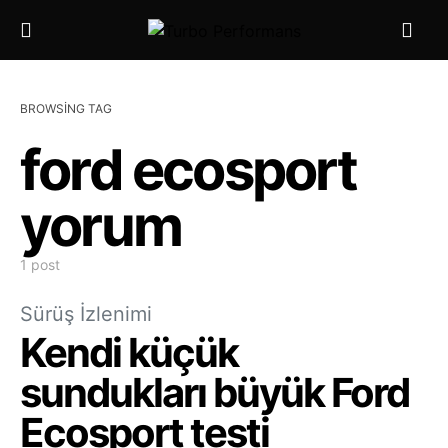
BROWSING TAG
ford ecosport
yorum
1 post
Sürüş İzlenimi
Kendi küçük
sundukları büyük Ford
Ecosport testi