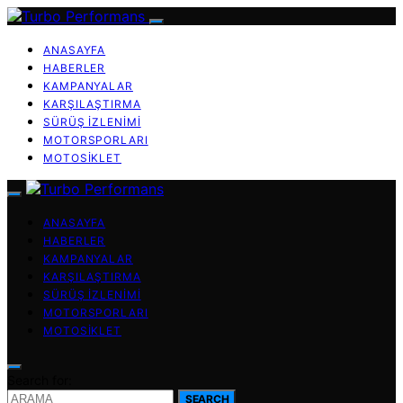
ANASAYFA
HABERLER
KAMPANYALAR
KARŞILAŞTIRMA
SÜRÜŞ İZLENIMI
MOTORSPORLARI
MOTOSIKLET
ANASAYFA
HABERLER
KAMPANYALAR
KARŞILAŞTIRMA
SÜRÜŞ İZLENIMI
MOTORSPORLARI
MOTOSIKLET
Search for:
SEARCH