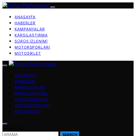
ANASAYFA
HABERLER
KAMPANYALAR
KARŞILAŞTIRMA
SÜRÜŞ İZLENIMI
MOTORSPORLARI
MOTOSIKLET
ANASAYFA
HABERLER
KAMPANYALAR
KARŞILAŞTIRMA
SÜRÜŞ İZLENIMI
MOTORSPORLARI
MOTOSIKLET
Search for:
SEARCH