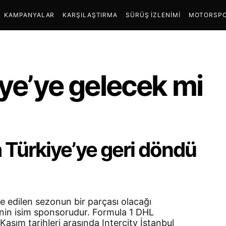
KAMPANYALAR
KARŞILAŞTIRMA
SÜRÜŞ İZLENIMI
MOTORSPO
iye’ye gelecek mi
a Türkiye’ye geri döndü
e edilen sezonun bir parçası olacağı
inin isim sponsorudur. Formula 1 DHL
asım tarihleri arasında Intercity İstanbul