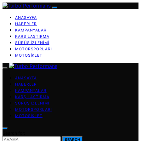
ANASAYFA
HABERLER
KAMPANYALAR
KARŞILAŞTIRMA
SÜRÜŞ İZLENIMI
MOTORSPORLARI
MOTOSIKLET
ANASAYFA
HABERLER
KAMPANYALAR
KARŞILAŞTIRMA
SÜRÜŞ İZLENIMI
MOTORSPORLARI
MOTOSIKLET
Search for:
SEARCH