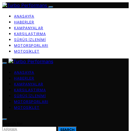
ANASAYFA
HABERLER
KAMPANYALAR
KARŞILAŞTIRMA
SÜRÜŞ İZLENIMI
MOTORSPORLARI
MOTOSIKLET
ANASAYFA
HABERLER
KAMPANYALAR
KARŞILAŞTIRMA
SÜRÜŞ İZLENIMI
MOTORSPORLARI
MOTOSIKLET
Search for:
SEARCH