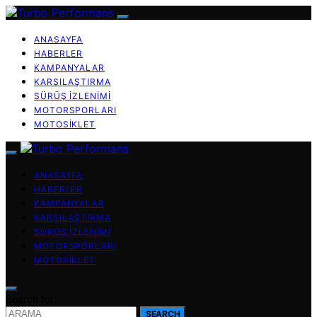
ANASAYFA
HABERLER
KAMPANYALAR
KARŞILAŞTIRMA
SÜRÜŞ İZLENIMI
MOTORSPORLARI
MOTOSIKLET
ANASAYFA
HABERLER
KAMPANYALAR
KARŞILAŞTIRMA
SÜRÜŞ İZLENIMI
MOTORSPORLARI
MOTOSIKLET
Search for:
SEARCH