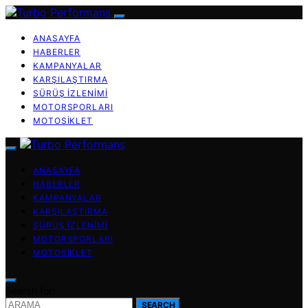
ANASAYFA
HABERLER
KAMPANYALAR
KARŞILAŞTIRMA
SÜRÜŞ İZLENIMI
MOTORSPORLARI
MOTOSIKLET
ANASAYFA
HABERLER
KAMPANYALAR
KARŞILAŞTIRMA
SÜRÜŞ İZLENIMI
MOTORSPORLARI
MOTOSIKLET
Search for:
SEARCH