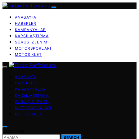
ANASAYFA
HABERLER
KAMPANYALAR
KARŞILAŞTIRMA
SÜRÜŞ İZLENIMI
MOTORSPORLARI
MOTOSIKLET
ANASAYFA
HABERLER
KAMPANYALAR
KARŞILAŞTIRMA
SÜRÜŞ İZLENIMI
MOTORSPORLARI
MOTOSIKLET
Search for:
SEARCH