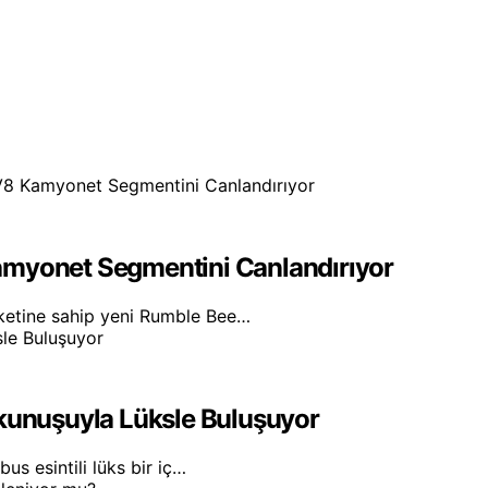
amyonet Segmentini Canlandırıyor
iketine sahip yeni Rumble Bee…
okunuşuyla Lüksle Buluşuyor
us esintili lüks bir iç…