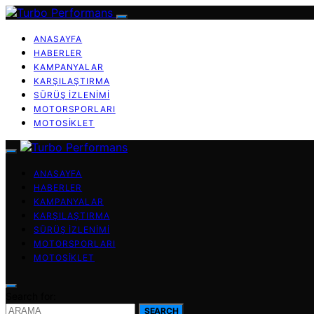
ANASAYFA
HABERLER
KAMPANYALAR
KARŞILAŞTIRMA
SÜRÜŞ İZLENIMI
MOTORSPORLARI
MOTOSIKLET
ANASAYFA
HABERLER
KAMPANYALAR
KARŞILAŞTIRMA
SÜRÜŞ İZLENIMI
MOTORSPORLARI
MOTOSIKLET
Search for:
SEARCH