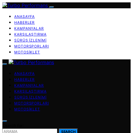
ANASAYFA
HABERLER
KAMPANYALAR
KARŞILAŞTIRMA
SÜRÜŞ İZLENIMI
MOTORSPORLARI
MOTOSIKLET
ANASAYFA
HABERLER
KAMPANYALAR
KARŞILAŞTIRMA
SÜRÜŞ İZLENIMI
MOTORSPORLARI
MOTOSIKLET
Search for:
SEARCH