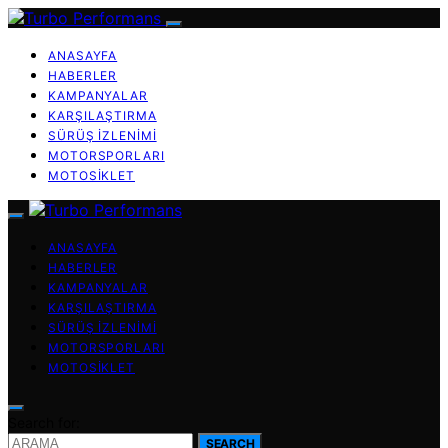
ANASAYFA
HABERLER
KAMPANYALAR
KARŞILAŞTIRMA
SÜRÜŞ İZLENIMI
MOTORSPORLARI
MOTOSIKLET
ANASAYFA
HABERLER
KAMPANYALAR
KARŞILAŞTIRMA
SÜRÜŞ İZLENIMI
MOTORSPORLARI
MOTOSIKLET
Search for:
SEARCH