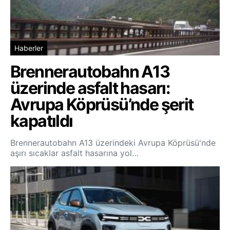
Haberler
Brennerautobahn A13
üzerinde asfalt hasarı:
Avrupa Köprüsü’nde şerit
kapatıldı
Brennerautobahn A13 üzerindeki Avrupa Köprüsü'nde
aşırı sıcaklar asfalt hasarına yol…