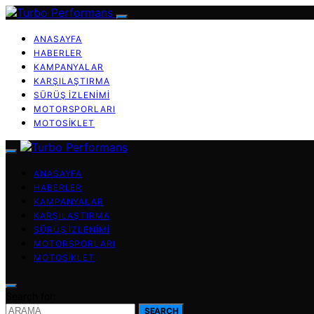
ANASAYFA
HABERLER
KAMPANYALAR
KARŞILAŞTIRMA
SÜRÜŞ İZLENIMI
MOTORSPORLARI
MOTOSIKLET
ANASAYFA
HABERLER
KAMPANYALAR
KARŞILAŞTIRMA
SÜRÜŞ İZLENIMI
MOTORSPORLARI
MOTOSIKLET
Search for:
SEARCH