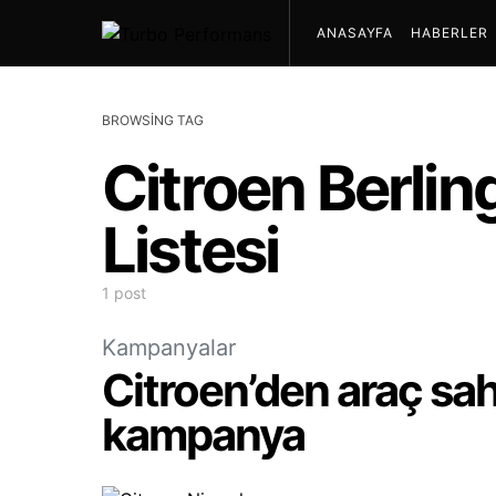
ANASAYFA
HABERLER
BROWSING TAG
Citroen Berlin
Listesi
1 post
Kampanyalar
Citroen’den araç sah
kampanya