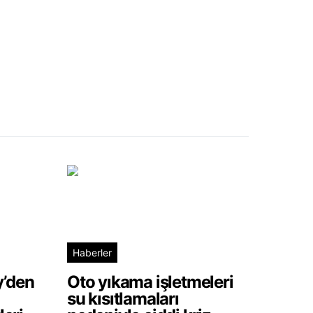
Haberler
y’den
Oto yıkama işletmeleri
su kısıtlamaları