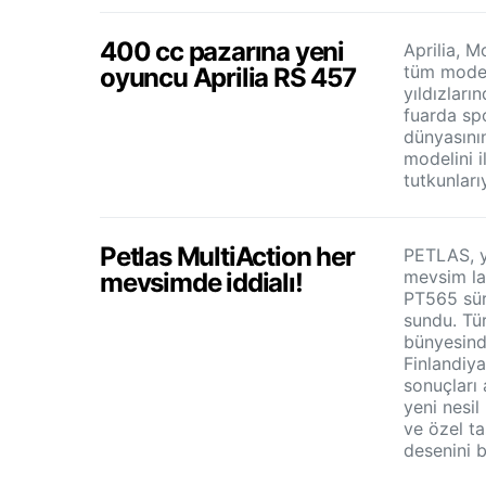
400 cc pazarına yeni
Aprilia, M
tüm model 
oyuncu Aprilia RS 457
yıldızların
fuarda sp
dünyasının
modelini i
tutkunları
Petlas MultiAction her
PETLAS, ye
mevsim la
mevsimde iddialı!
PT565 sür
sundu. Tü
bünyesinde
Finlandiya
sonuçları 
yeni nesil
ve özel tas
desenini b