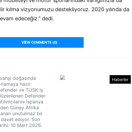
 mobiliteyi ve motor sporlarındaki varlığımızla da
bilir kılma vizyonumuzu destekliyoruz. 2020 yılında da
vam edeceğiz.’’ dedi.
VIEW COMMENTS (0)
n vahşi doğasında
Haberler
zorlamaya hazır
Defender ve TUSK iş
e düzenlenen Defender
tılımcılarını İspanya
nden Güney Afrika
uzanan unutulmaz bir
davet ediyor. Son
rihi: 10 Mart 2026.