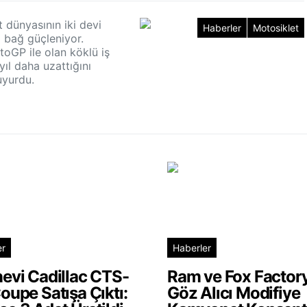
 dünyasının iki devi
Haberler
Motosiklet
i bağ güçleniyor.
toGP ile olan köklü iş
 yıl daha uzattığını
yurdu.
er
Haberler
evi Cadillac CTS-
Ram ve Fox Factor
oupe Satışa Çıktı:
Göz Alıcı Modifiye