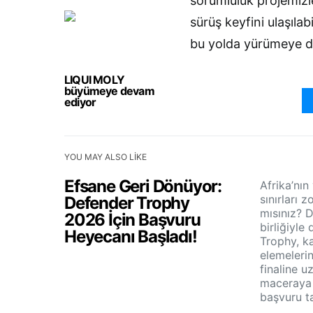
sorumluluk projemizle
sürüş keyfini ulaşıla
bu yolda yürümeye de
LIQUI MOLY
büyümeye devam
ediyor
YOU MAY ALSO LIKE
Efsane Geri Dönüyor:
Afrika’nı
sınırları 
Defender Trophy
mısınız? 
2026 İçin Başvuru
birliğiyl
Heyecanı Başladı!
Trophy, ka
elemeleri
finaline 
maceraya 
başvuru ta