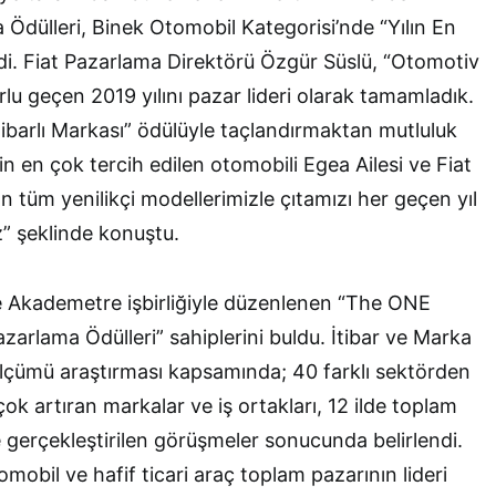
 Ödülleri, Binek Otomobil Kategorisi’nde “Yılın En
ildi. Fiat Pazarlama Direktörü Özgür Süslü, “Otomotiv
lu geçen 2019 yılını pazar lideri olarak tamamladık.
İtibarlı Markası” ödülüyle taçlandırmaktan mutluluk
n en çok tercih edilen otomobili Egea Ailesi ve Fiat
 tüm yenilikçi modellerimizle çıtamızı her geçen yıl
z” şeklinde konuştu.
e Akademetre işbirliğiyle düzenlenen “The ONE
arlama Ödülleri” sahiplerini buldu. İtibar ve Marka
çümü araştırması kapsamında; 40 farklı sektörden
n çok artıran markalar ve iş ortakları, 12 ilde toplam
 gerçekleştirilen görüşmeler sonucunda belirlendi.
omobil ve hafif ticari araç toplam pazarının lideri