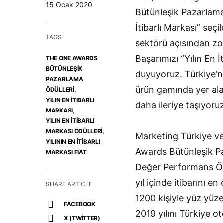
15 Ocak 2020
Bütünleşik Pazarlama
İtibarlı Markası” seç
TAGS
sektörü açısından zor
Başarımızı “Yılın En 
THE ONE AWARDS
BÜTÜNLEŞIK
duyuyoruz. Türkiye’ni
PAZARLAMA
ürün gamında yer alan
,
ÖDÜLLERI
YILIN EN İTIBARLI
daha ileriye taşıyoru
,
MARKASI
YILIN EN İTIBARLI
,
MARKASI ÖDÜLLERI
Marketing Türkiye v
YILININ EN ITIBARLI
Awards Bütünleşik Paz
MARKASI FIAT
Değer Performans Öl
yıl içinde itibarını e
SHARE ARTICLE
1200 kişiyle yüz yüze
FACEBOOK
2019 yılını Türkiye ot
X (TWITTER)