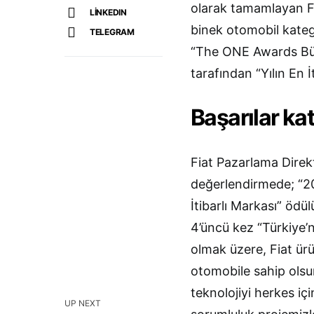
olarak tamamlayan F
LINKEDIN
binek otomobil katego
TELEGRAM
“The ONE Awards Bütü
tarafından “Yılın En İ
Başarılar k
Fiat Pazarlama Direkt
değerlendirmede; “2019
İtibarlı Markası” öd
4’üncü kez “Türkiye’n
olmak üzere, Fiat ür
otomobile sahip olsu
teknolojiyi herkes içi
UP NEXT