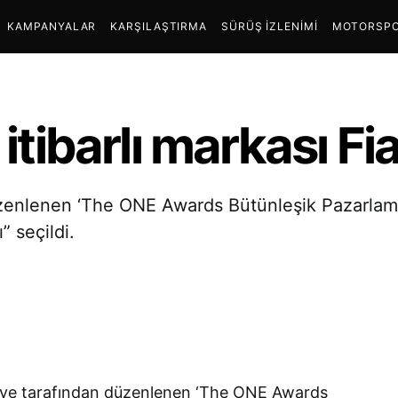
KAMPANYALAR
KARŞILAŞTIRMA
SÜRÜŞ İZLENIMI
MOTORSPO
 itibarlı markası Fi
üzenlenen ‘The ONE Awards Bütünleşik Pazarlam
” seçildi.
kiye tarafından düzenlenen ‘The ONE Awards