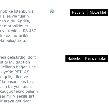
otobike İstanbul’da,
Haberler
Motosiklet
ailesiyle fuarın
dan oldu. Aprilia,
or motosikletler
 yeni yıldızı RS 457
lk kez motosiklet
yla buluşturdu.
ni geliştirdiği dört
Haberler
Kampanyalar
stiği MultiAction
ücülerin beğenisine
rkiye’de PETLAS
 geliştirilen ve
’da başarılı kış test
alan bu yeni ürün,
 kauçuk teknolojilerini
arımlı V şekilli sırt
ir araya getiriyor.