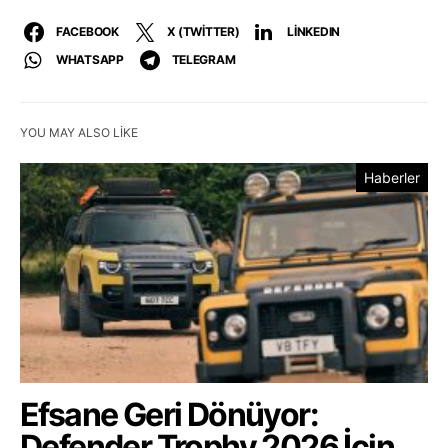
FACEBOOK
X (TWITTER)
LINKEDIN
WHATSAPP
TELEGRAM
YOU MAY ALSO LIKE
Haberler
Efsane Geri Dönüyor:
Defender Trophy 2026 İçin