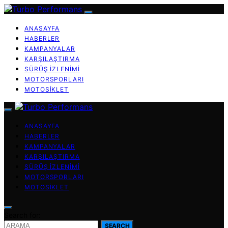
ANASAYFA
HABERLER
KAMPANYALAR
KARŞILAŞTIRMA
SÜRÜŞ İZLENIMI
MOTORSPORLARI
MOTOSIKLET
ANASAYFA
HABERLER
KAMPANYALAR
KARŞILAŞTIRMA
SÜRÜŞ İZLENIMI
MOTORSPORLARI
MOTOSIKLET
Search for:
SEARCH