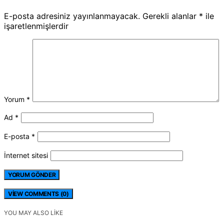
E-posta adresiniz yayınlanmayacak.
Gerekli alanlar
*
ile
işaretlenmişlerdir
Yorum
*
Ad
*
E-posta
*
İnternet sitesi
VIEW COMMENTS (0)
YOU MAY ALSO LIKE