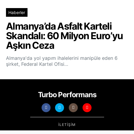
Haberler
Almanya’da Asfalt Karteli
Skandalı: 60 Milyon Euro’yu
Aşkın Ceza
Almanya'da yol yapım ihalelerini manipüle eden 6
şirket, Federal Kartel Ofisi…
Turbo Performans
İLETIŞIM