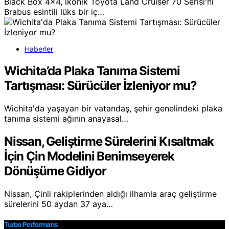
Black Box 4x4, ikonik Toyota Land Cruiser 70 Serisi'ni
Brabus esintili lüks bir iç…
Haberler
Wichita’da Plaka Tanıma Sistemi
Tartışması: Sürücüler İzleniyor mu?
Wichita'da yaşayan bir vatandaş, şehir genelindeki plaka
tanıma sistemi ağının anayasal…
Nissan, Geliştirme Sürelerini Kısaltmak
İçin Çin Modelini Benimseyerek
Dönüşüme Gidiyor
Nissan, Çinli rakiplerinden aldığı ilhamla araç geliştirme
sürelerini 50 aydan 37 aya…
Turbo Performans