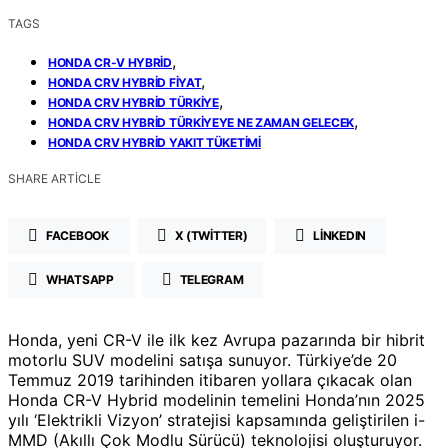
TAGS
,
HONDA CR-V HYBRID
,
HONDA CRV HYBRID FIYAT
,
HONDA CRV HYBRID TÜRKIYE
,
HONDA CRV HYBRID TÜRKIYEYE NE ZAMAN GELECEK
HONDA CRV HYBRID YAKIT TÜKETIMI
SHARE ARTICLE
FACEBOOK
X (TWITTER)
LINKEDIN
WHATSAPP
TELEGRAM
Honda, yeni CR-V ile ilk kez Avrupa pazarında bir hibrit
motorlu SUV modelini satışa sunuyor. Türkiye’de 20
Temmuz 2019 tarihinden itibaren yollara çıkacak olan
Honda CR-V Hybrid modelinin temelini Honda’nın 2025
yılı ‘Elektrikli Vizyon’ stratejisi kapsamında geliştirilen i-
MMD (Akıllı Çok Modlu Sürücü) teknolojisi oluşturuyor.