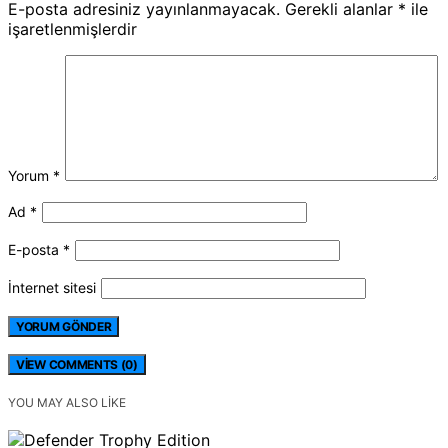
E-posta adresiniz yayınlanmayacak.
Gerekli alanlar
*
ile
işaretlenmişlerdir
Yorum
*
Ad
*
E-posta
*
İnternet sitesi
VIEW COMMENTS (0)
YOU MAY ALSO LIKE