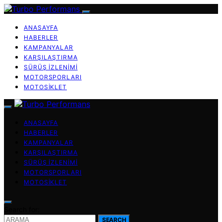
ANASAYFA
HABERLER
KAMPANYALAR
KARŞILAŞTIRMA
SÜRÜŞ İZLENIMI
MOTORSPORLARI
MOTOSIKLET
ANASAYFA
HABERLER
KAMPANYALAR
KARŞILAŞTIRMA
SÜRÜŞ İZLENIMI
MOTORSPORLARI
MOTOSIKLET
Search for:
SEARCH