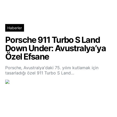
Haberler
Porsche 911 Turbo S Land
Down Under: Avustralya’ya
Özel Efsane
Porsche, Avustralya'daki 75. yılını kutlamak için
tasarladığı özel 911 Turbo S Land…