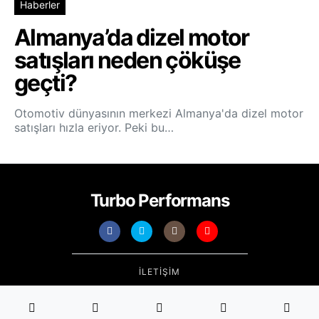
Haberler
Almanya’da dizel motor
satışları neden çöküşe
geçti?
Otomotiv dünyasının merkezi Almanya'da dizel motor
satışları hızla eriyor. Peki bu…
Turbo Performans
İLETIŞIM
Designed & Developed by
Turbo Performans