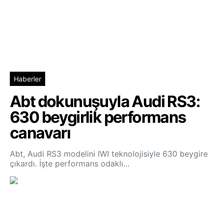
Haberler
Abt dokunuşuyla Audi RS3:
630 beygirlik performans
canavarı
Abt, Audi RS3 modelini IWI teknolojisiyle 630 beygire
çıkardı. İşte performans odaklı…