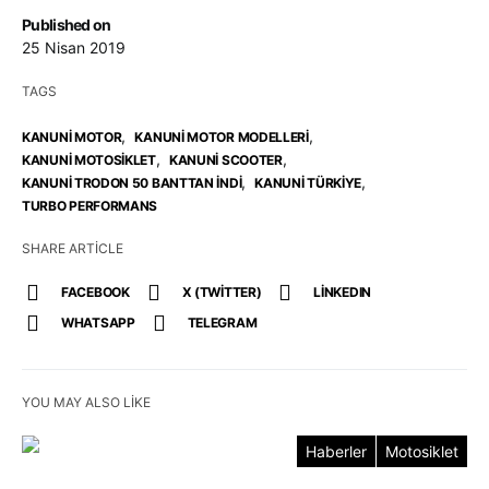
Published on
25 Nisan 2019
TAGS
,
,
KANUNI MOTOR
KANUNI MOTOR MODELLERI
,
,
KANUNI MOTOSIKLET
KANUNI SCOOTER
,
,
KANUNI TRODON 50 BANTTAN INDI
KANUNI TÜRKIYE
TURBO PERFORMANS
SHARE ARTICLE
FACEBOOK
X (TWITTER)
LINKEDIN
WHATSAPP
TELEGRAM
YOU MAY ALSO LIKE
Haberler
Motosiklet