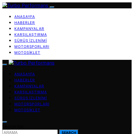
ANASAYFA
HABERLER
KAMPANYALAR
KARŞILAŞTIRMA
SÜRÜŞ İZLENIMI
MOTORSPORLARI
MOTOSIKLET
ANASAYFA
HABERLER
KAMPANYALAR
KARŞILAŞTIRMA
SÜRÜŞ İZLENIMI
MOTORSPORLARI
MOTOSIKLET
Search for:
SEARCH