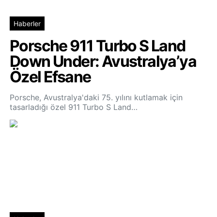
Haberler
Porsche 911 Turbo S Land
Down Under: Avustralya’ya
Özel Efsane
Porsche, Avustralya'daki 75. yılını kutlamak için
tasarladığı özel 911 Turbo S Land…