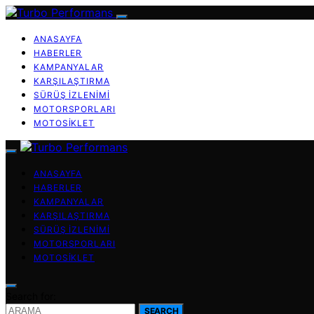
ANASAYFA
HABERLER
KAMPANYALAR
KARŞILAŞTIRMA
SÜRÜŞ İZLENIMI
MOTORSPORLARI
MOTOSIKLET
ANASAYFA
HABERLER
KAMPANYALAR
KARŞILAŞTIRMA
SÜRÜŞ İZLENIMI
MOTORSPORLARI
MOTOSIKLET
Search for:
SEARCH