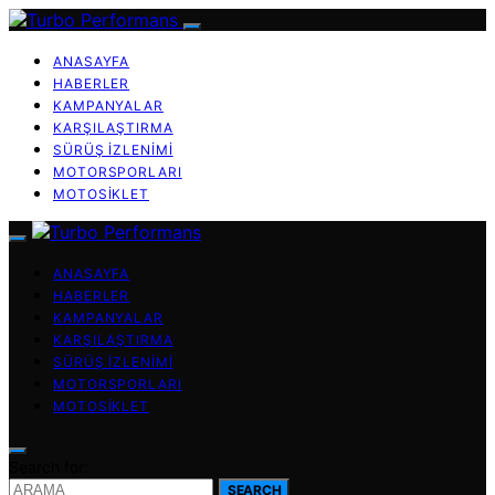
ANASAYFA
HABERLER
KAMPANYALAR
KARŞILAŞTIRMA
SÜRÜŞ İZLENIMI
MOTORSPORLARI
MOTOSIKLET
ANASAYFA
HABERLER
KAMPANYALAR
KARŞILAŞTIRMA
SÜRÜŞ İZLENIMI
MOTORSPORLARI
MOTOSIKLET
Search for:
SEARCH