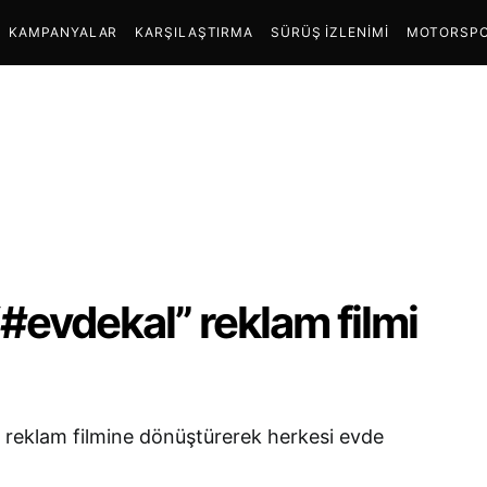
KAMPANYALAR
KARŞILAŞTIRMA
SÜRÜŞ İZLENIMI
MOTORSPO
#evdekal” reklam filmi
i reklam filmine dönüştürerek herkesi evde