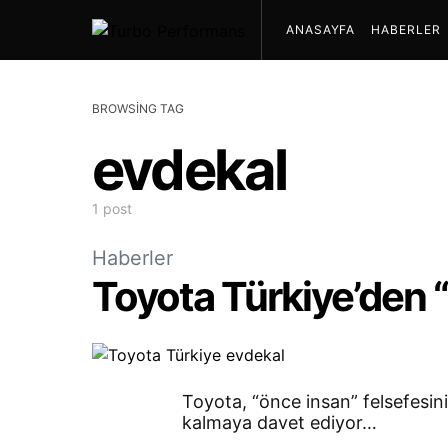
ANASAYFA
HABERLER
BROWSING TAG
evdekal
1 post
Haberler
Toyota Türkiye’den “
Toyota, “önce insan” felsefesin
kalmaya davet ediyor…