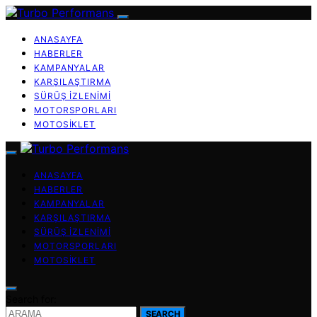
ANASAYFA
HABERLER
KAMPANYALAR
KARŞILAŞTIRMA
SÜRÜŞ İZLENIMI
MOTORSPORLARI
MOTOSIKLET
ANASAYFA
HABERLER
KAMPANYALAR
KARŞILAŞTIRMA
SÜRÜŞ İZLENIMI
MOTORSPORLARI
MOTOSIKLET
Search for:
SEARCH