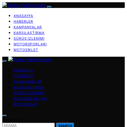
ANASAYFA
HABERLER
KAMPANYALAR
KARŞILAŞTIRMA
SÜRÜŞ İZLENIMI
MOTORSPORLARI
MOTOSIKLET
ANASAYFA
HABERLER
KAMPANYALAR
KARŞILAŞTIRMA
SÜRÜŞ İZLENIMI
MOTORSPORLARI
MOTOSIKLET
Search for:
SEARCH