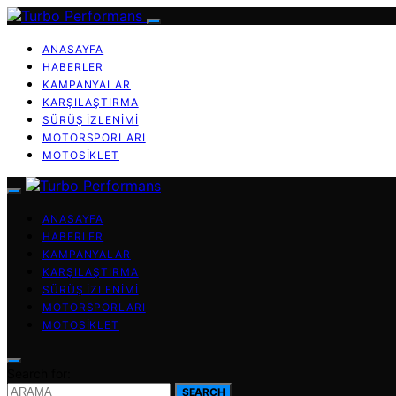
ANASAYFA
HABERLER
KAMPANYALAR
KARŞILAŞTIRMA
SÜRÜŞ İZLENIMI
MOTORSPORLARI
MOTOSIKLET
ANASAYFA
HABERLER
KAMPANYALAR
KARŞILAŞTIRMA
SÜRÜŞ İZLENIMI
MOTORSPORLARI
MOTOSIKLET
Search for:
SEARCH