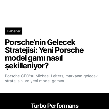
Haberler
Porsche’nin Gelecek
Stratejisi: Yeni Porsche
model gamı nasıl
şekilleniyor?
Porsche CEO'su Michael Leiters, markanın gelecek
stratejisini ve yeni model gamını…
Turbo Performans