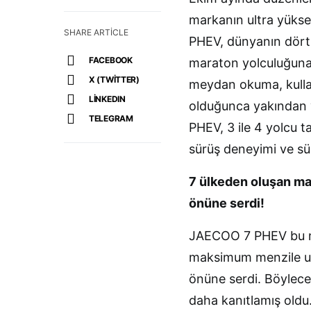
markanın ultra yüksek
SHARE ARTICLE
PHEV, dünyanın dört b
FACEBOOK
maraton yolculuğuna ç
X (TWITTER)
meydan okuma, kullan
LINKEDIN
olduğunca yakından 
TELEGRAM
PHEV, 3 ile 4 yolcu ta
sürüş deneyimi ve sürü
7 ülkeden oluşan ma
önüne serdi!
JAECOO 7 PHEV bu mü
maksimum menzile ula
önüne serdi. Böylece
daha kanıtlamış oldu