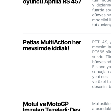
oyuncu Aprilia RS 457
yıldızların
fuarda sp
dünyasının
modelini i
tutkunları
Petlas MultiAction her
PETLAS, ye
mevsim la
mevsimde iddialı!
PT565 sür
sundu. Tü
bünyesinde
Finlandiya
sonuçları 
yeni nesil
ve özel tas
desenini b
Motul ve MotoGP
Motosiklet
arasındak
İmzaları Tazeledi: Dev