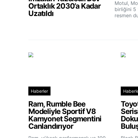
Motul, Mo
Ortaklık 2030’a Kadar
birliğini 5
Uzatıldı
resmen du
Haberler
Haberl
Ram, Rumble Bee
Toyo
Modeliyle Sportif V8
Seris
Kamyonet Segmentini
Doku
Canlandırıyor
Bulu
Ram, yüksek performanslı ve 100
Black B