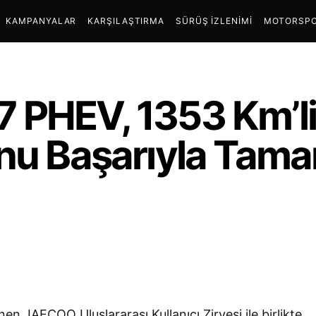
KAMPANYALAR
KARŞILAŞTIRMA
SÜRÜŞ İZLENIMI
MOTORSPO
 PHEV, 1353 Km’li
onu Başarıyla Tam
n JAECOO Uluslararası Kullanıcı Zirvesi ile birlikte,