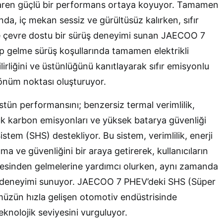
baren güçlü bir performans ortaya koyuyor. Tamamen
nda, iç mekan sessiz ve gürültüsüz kalırken, sıfır
e çevre dostu bir sürüş deneyimi sunan JAECOO 7
ip gelme sürüş koşullarında tamamen elektrikli
irliğini ve üstünlüğünü kanıtlayarak sıfır emisyonlu
dönüm noktası oluşturuyor.
ün performansını; benzersiz termal verimlilik,
ük karbon emisyonları ve yüksek batarya güvenliği
istem (SHS) destekliyor. Bu sistem, verimlilik, enerji
ma ve güvenliğini bir araya getirerek, kullanıcıların
tesinden gelmelerine yardımcı olurken, aynı zamanda
deneyimi sunuyor. JAECOO 7 PHEV’deki SHS (Süper
müzün hızla gelişen otomotiv endüstrisinde
nolojik seviyesini vurguluyor.