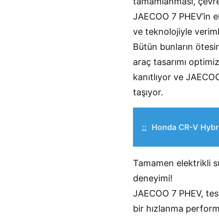
tamamlanması, çevre 
JAECOO 7 PHEV’in ele
ve teknolojiyle verim
Bütün bunların ötesin
araç tasarımı optimi
kanıtlıyor ve JAECOO
taşıyor.
::
Honda CR-V Hybrid
Tamamen elektrikli s
deneyimi!
JAECOO 7 PHEV, tes
bir hızlanma performa