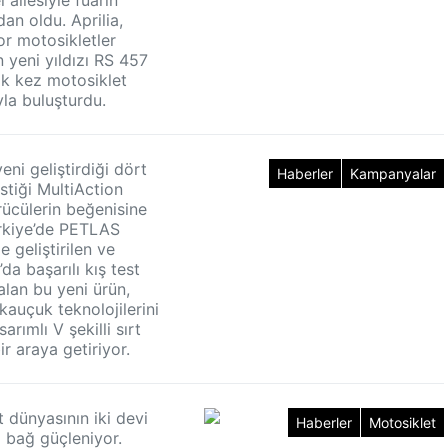
dan oldu. Aprilia,
or motosikletler
 yeni yıldızı RS 457
lk kez motosiklet
yla buluşturdu.
ni geliştirdiği dört
Haberler
Kampanyalar
stiği MultiAction
ücülerin beğenisine
rkiye’de PETLAS
 geliştirilen ve
’da başarılı kış test
alan bu yeni ürün,
 kauçuk teknolojilerini
arımlı V şekilli sırt
ir araya getiriyor.
 dünyasının iki devi
Haberler
Motosiklet
i bağ güçleniyor.