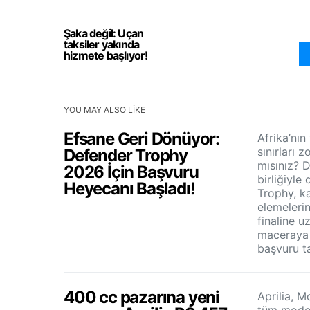
Şaka değil: Uçan
taksiler yakında
hizmete başlıyor!
YOU MAY ALSO LIKE
Efsane Geri Dönüyor:
Afrika’nı
sınırları 
Defender Trophy
mısınız? 
2026 İçin Başvuru
birliğiyl
Heyecanı Başladı!
Trophy, ka
elemeleri
finaline 
maceraya 
başvuru ta
400 cc pazarına yeni
Aprilia, M
tüm model 