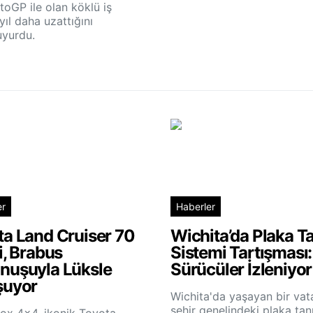
toGP ile olan köklü iş
 yıl daha uzattığını
yurdu.
er
Haberler
ta Land Cruiser 70
Wichita’da Plaka T
i, Brabus
Sistemi Tartışması:
nuşuyla Lüksle
Sürücüler İzleniyo
şuyor
Wichita'da yaşayan bir vat
şehir genelindeki plaka ta
ox 4x4, ikonik Toyota