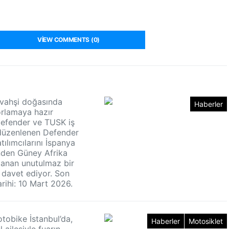
VIEW COMMENTS (0)
n vahşi doğasında
Haberler
zorlamaya hazır
Defender ve TUSK iş
e düzenlenen Defender
tılımcılarını İspanya
nden Güney Afrika
uzanan unutulmaz bir
davet ediyor. Son
rihi: 10 Mart 2026.
otobike İstanbul’da,
Haberler
Motosiklet
ailesiyle fuarın