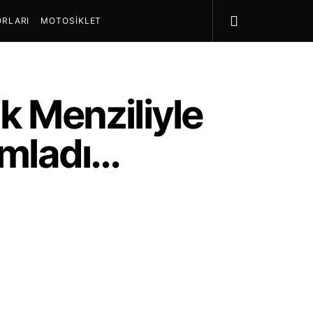
RLARI
MOTOSIKLET
k Menziliyle
amladı…