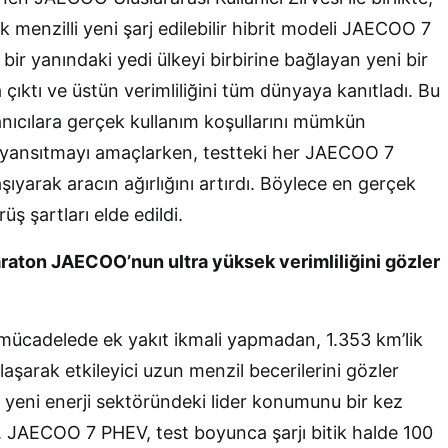
 menzilli yeni şarj edilebilir hibrit modeli JAECOO 7
ir yanındaki yedi ülkeyi birbirine bağlayan yeni bir
ıktı ve üstün verimliliğini tüm dünyaya kanıtladı. Bu
ıcılara gerçek kullanım koşullarını mümkün
yansıtmayı amaçlarken, testteki her JAECOO 7
şıyarak aracın ağırlığını artırdı. Böylece en gerçek
ş şartları elde edildi.
raton JAECOO’nun ultra yüksek verimliliğini gözler
cadelede ek yakıt ikmali yapmadan, 1.353 km’lik
şarak etkileyici uzun menzil becerilerini gözler
 yeni enerji sektöründeki lider konumunu bir kez
. JAECOO 7 PHEV, test boyunca şarjı bitik halde 100