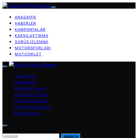
ANASAYFA
HABERLER
KAMPANYALAR
KARŞILAŞTIRMA
SÜRÜŞ İZLENIMI
MOTORSPORLARI
MOTOSIKLET
ANASAYFA
HABERLER
KAMPANYALAR
KARŞILAŞTIRMA
SÜRÜŞ İZLENIMI
MOTORSPORLARI
MOTOSIKLET
Search for:
SEARCH