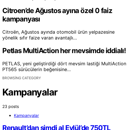
Citroen’de Ağustos ayına özel 0 faiz
kampanyası
Citroën, Ağustos ayında otomobil ürün yelpazesine
yönelik sıfır faize varan avantajlı…
Petlas MultiAction her mevsimde iddialı!
PETLAS, yeni geliştirdiği dört mevsim lastiği MultiAction
PT565 sürücülerin beğenisine…
BROWSING CATEGORY
Kampanyalar
23 posts
Kampanyalar
Renault’dan şimdi al Eylül’de 750TL